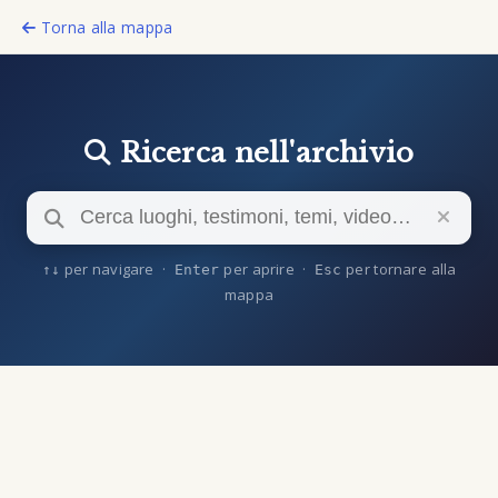
Torna alla mappa
Ricerca nell'archivio
per navigare ·
per aprire ·
per tornare alla
↑
↓
Enter
Esc
mappa